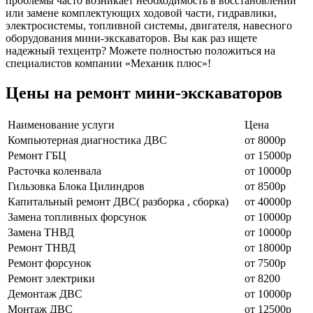
проблемы часто возникает необходимость в восстановлении
или замене комплектующих ходовой части, гидравлики,
электросистемы, топливной системы, двигателя, навесного
оборудования мини-экскаваторов. Вы как раз ищете
надежный техцентр? Можете полностью положиться на
специалистов компании «Механик плюс»!
Цены на ремонт мини-экскаваторов
Наименование уcлуги
Цена
Компьютерная диагностика ДВС
от 8000р
Ремонт ГБЦ
от 15000р
Расточка коленвала
от 10000р
Гильзовка Блока Цилиндров
от 8500р
Капитальный ремонт ДВС( разборка , сборка)
от 40000р
Замена топливных форсунок
от 10000р
Замена ТНВД
от 10000р
Ремонт ТНВД
от 18000р
Ремонт форсунок
от 7500р
Ремонт электрики
от 8200
Демонтаж ДВС
от 10000р
Монтаж ДВС
от 12500р