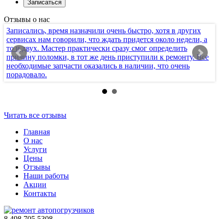
Отзывы о нас
Записались, время назначили очень быстро, хотя в других
Х
сервисах нам говорили, что ждать придется около недели, а
т
то и двух. Мастер практически сразу смог определить
п
причину поломки, в тот же день приступили к ремонту. Все
к
необходимые запчасти оказались в наличии, что очень
с
порадовало.
п
Читать все отзывы
Главная
О нас
Услуги
Цены
Отзывы
Наши работы
Акции
Контакты
8 498 705 5308