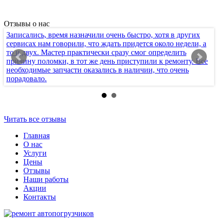
Отзывы о нас
Записались, время назначили очень быстро, хотя в других
Х
сервисах нам говорили, что ждать придется около недели, а
т
то и двух. Мастер практически сразу смог определить
п
причину поломки, в тот же день приступили к ремонту. Все
к
необходимые запчасти оказались в наличии, что очень
с
порадовало.
п
Читать все отзывы
Главная
О нас
Услуги
Цены
Отзывы
Наши работы
Акции
Контакты