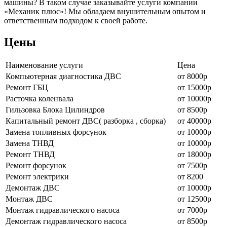
машины? В таком случае заказывайте услуги компании
«Механик плюс»! Мы обладаем внушительным опытом и
ответственным подходом к своей работе.
Цены
Наименование уcлуги
Цена
Компьютерная диагностика ДВС
от 8000р
Ремонт ГБЦ
от 15000р
Расточка коленвала
от 10000р
Гильзовка Блока Цилиндров
от 8500р
Капитальный ремонт ДВС( разборка , сборка)
от 40000р
Замена топливных форсунок
от 10000р
Замена ТНВД
от 10000р
Ремонт ТНВД
от 18000р
Ремонт форсунок
от 7500р
Ремонт электрики
от 8200
Демонтаж ДВС
от 10000р
Монтаж ДВС
от 12500р
Монтаж гидравлического насоса
от 7000р
Демонтаж гидравлического насоса
от 8500р