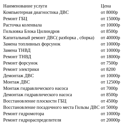
Наименование уcлуги
Цена
Компьютерная диагностика ДВС
от 8000р
Ремонт
ГБЦ
от 15000р
Расточка коленвала
от 10000р
Гильзовка Блока Цилиндров
от 8500р
Капитальный
ремонт
ДВС( разборка , сборка)
от 40000р
Замена топливных форсунок
от 10000р
Замена ТНВД
от 10000р
Ремонт
ТНВД
от 18000р
Ремонт
форсунок
от 7500р
Ремонт
электрики
от 8200
Демонтаж ДВС
от 10000р
Монтаж ДВС
от 12500р
Монтаж гидравлического насоса
от 7000р
Демонтаж гидравлического насоса
от 8500р
Восстановление плоскости ГБЦ
от 4500р
Восстановление посадочного места Гильзы ДВС
от 5000р
Ремонт
гидромотора
от 10000р
Ремонт
гидрораспределителя
от 20000р