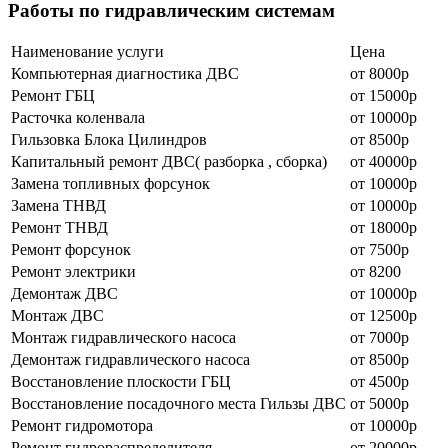
Работы по гидравлическим системам
Наименование уcлуги
Цена
Компьютерная диагностика ДВС
от 8000р
Ремонт
ГБЦ
от 15000р
Расточка коленвала
от 10000р
Гильзовка Блока Цилиндров
от 8500р
Капитальный
ремонт
ДВС( разборка , сборка)
от 40000р
Замена топливных форсунок
от 10000р
Замена ТНВД
от 10000р
Ремонт
ТНВД
от 18000р
Ремонт
форсунок
от 7500р
Ремонт
электрики
от 8200
Демонтаж ДВС
от 10000р
Монтаж ДВС
от 12500р
Монтаж гидравлического насоса
от 7000р
Демонтаж гидравлического насоса
от 8500р
Восстановление плоскости ГБЦ
от 4500р
Восстановление посадочного места Гильзы ДВС
от 5000р
Ремонт
гидромотора
от 10000р
Ремонт
гидрораспределителя
от 20000р