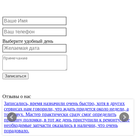
Выберите удобный день
Отзывы о нас
Записались, время назначили очень быстро, хотя в других
Х
сервисах нам говорили, что ждать придется около недели, а
т
то и двух. Мастер практически сразу смог определить
п
причину поломки, в тот же день приступили к ремонту. Все
к
необходимые запчасти оказались в наличии, что очень
с
порадовало.
п