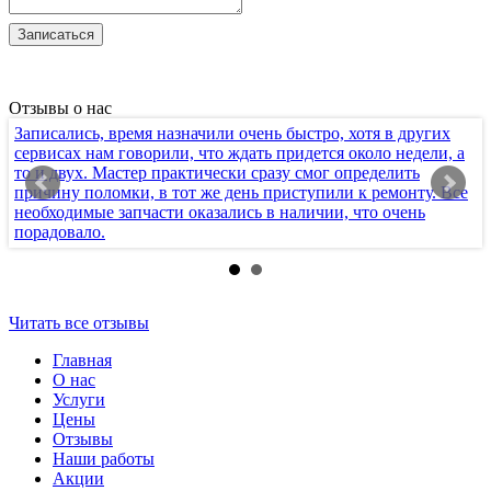
Отзывы о нас
Записались, время назначили очень быстро, хотя в других
Х
сервисах нам говорили, что ждать придется около недели, а
т
то и двух. Мастер практически сразу смог определить
п
причину поломки, в тот же день приступили к ремонту. Все
к
необходимые запчасти оказались в наличии, что очень
с
порадовало.
п
Читать все отзывы
Главная
О нас
Услуги
Цены
Отзывы
Наши работы
Акции