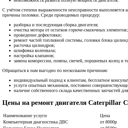
невозможность развить полную мощность двигателя.
С учётом степени выраженности неисправности выполняется а
причины поломки. Среди проводимых процедур:
разборка и последующая сборка двигателя;
очистка мотора от остатков горюче-смазочных элементов;
проведение дефектовки;
ремонт частей топливной системы, головки блока цилинд
расточка цилиндров;
шлифовка коленвала;
настройка клапанов;
замена компрессии, помпы, свечей, поршневых колец и 
Обращаться к нам выгодно по нескольким причинам:
индивидуальный подход к клиентам, бесплатное консуль
услуги опытных механиков, постоянно совершенствующи
наличие собственного склада качественных запчастей для
Цены на ремонт двигателя Caterpillar 
Наименование уcлуги
Цена
Компьютерная диагностика ДВС
от 8000р