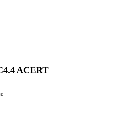
 C4.4 ACERT
и: