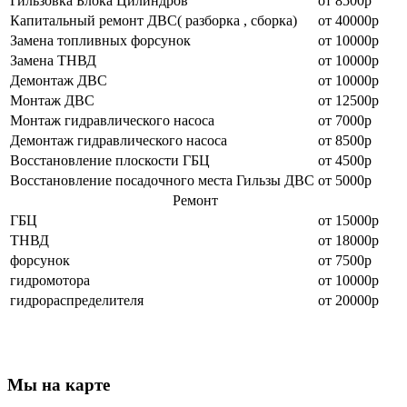
Гильзовка Блока Цилиндров
от 8500р
Капитальный ремонт ДВС( разборка , сборка)
от 40000р
Замена топливных форсунок
от 10000р
Замена ТНВД
от 10000р
Демонтаж ДВС
от 10000р
Монтаж ДВС
от 12500р
Монтаж гидравлического насоса
от 7000р
Демонтаж гидравлического насоса
от 8500р
Восстановление плоскости ГБЦ
от 4500р
Восстановление посадочного места Гильзы ДВС
от 5000р
Ремонт
ГБЦ
от 15000р
ТНВД
от 18000р
форсунок
от 7500р
гидромотора
от 10000р
гидрораспределителя
от 20000р
Мы на карте