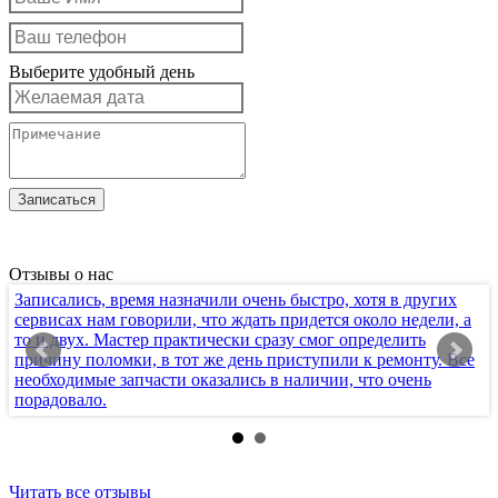
Выберите удобный день
Отзывы о нас
Записались, время назначили очень быстро, хотя в других
Х
сервисах нам говорили, что ждать придется около недели, а
т
то и двух. Мастер практически сразу смог определить
п
причину поломки, в тот же день приступили к ремонту. Все
к
необходимые запчасти оказались в наличии, что очень
с
порадовало.
п
Читать все отзывы