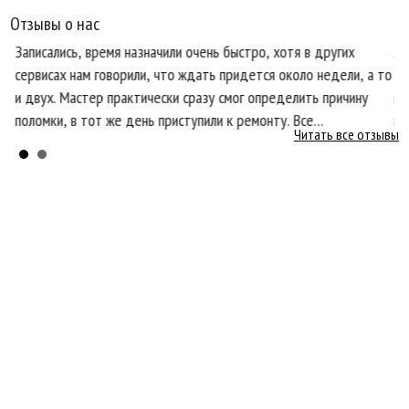
Отзывы о нас
Записались, время назначили очень быстро, хотя в других
Хо
сервисах нам говорили, что ждать придется около недели, а то
те
и двух. Мастер практически сразу смог определить причину
пр
поломки, в тот же день приступили к ремонту. Все
кл
Читать все отзывы
ся
необходимые запчасти оказались в наличии, что очень
со
порадовало.
бы
Главная
О нас
Услуги
Цены