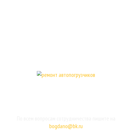
Отзывы
Наши работы
Акции
Контакты
8 498 705 5308
г. Москва, Кожевническая улица, 1с1
По всем вопросам сотрудничества пишите на
bogdano@bk.ru