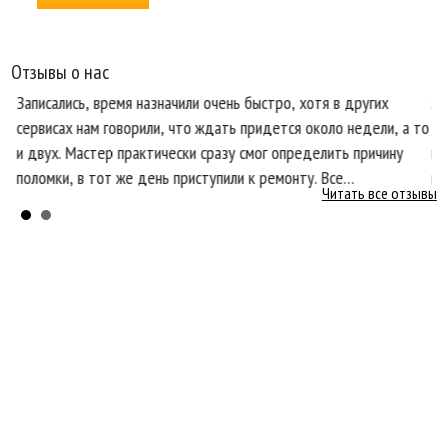
Отзывы о нас
Записались, время назначили очень быстро, хотя в других
Хо
сервисах нам говорили, что ждать придется около недели, а то
те
и двух. Мастер практически сразу смог определить причину
пр
поломки, в тот же день приступили к ремонту. Все
кл
Читать все отзывы
ся
необходимые запчасти оказались в наличии, что очень
со
порадовало.
бы
Главная
О нас
Услуги