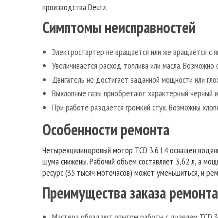
производства Deutz.
Симптомы неисправностей
Электростартер не вращается или же вращается с я
Увеличивается расход топлива или масла. Возможно 
Двигатель не достигает заданной мощности или гло
Выхлопные газы приобретают характерный черный и
При работе раздается громкий стук. Возможны хлопк
Особенности ремонта
Четырехцилиндровый мотор TCD 3.6 L4 оснащен водян
шума снижены. Рабочий объем составляет 3,62 л, а мо
ресурс (35 тысяч моточасов) может уменьшиться, и ре
Преимущества заказа ремонта
Мастера обладают опытом работы с дизелем TCD 3.6