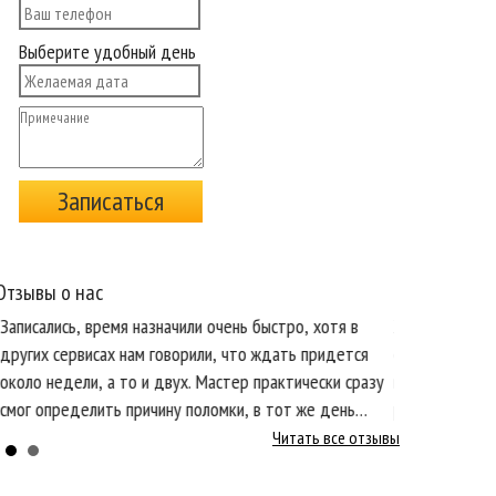
Выберите удобный день
Отзывы о нас
Записались, время назначили очень быстро, хотя в
Хочу выразит
других сервисах нам говорили, что ждать придется
специалистам 
около недели, а то и двух. Мастер практически сразу
высокий уров
смог определить причину поломки, в тот же день
решение проб
приступили к ремонту. Все необходимые запчасти
техническая 
Читать все отзывы
оказались в наличии, что очень порадовало.
современным 
быстро и кач