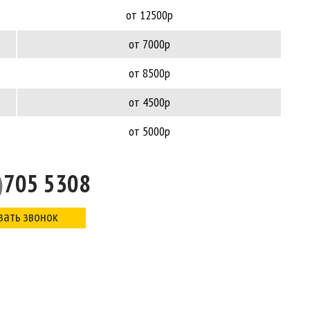
от 12500р
от 7000р
от 8500р
от 4500р
от 5000р
)
705 5308
зать звонок
Цены
Отзывы
Наши р