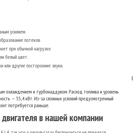
вным усилием.
образование потеков.
хнет при обычной нагрузке.
ли белый цвет.
и или другие посторонние звуки.
Хочу выразить искреннюю признательность
ым охлаждением и турбонаддувом. Расход топлива и уровень
специалистам технического центра «Механик Плюс» за
щность — 55,4 кВт. Из-за сложных условий предусмотренный
высокий уровень профессионализма и ответственное
монт потребуется раньше.
решение проблем клиентов! Материально-
 двигателя в нашей компании
техническая база полностью соответствует
современным требованиям, работы проводятся
быстро и качественно, рекомендую.
 L4, так что о результатах беспокоиться не придется.