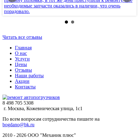
причину поломки, в тот же день приступили к ремонту. Все
к
необходимые запчасти оказались в наличии, что очень
с
порадовало.
п
Читать все отзывы
Главная
О нас
Услуги
Цены
Отзывы
Наши работы
Акции
Контакты
8 498 705 5308
г. Москва, Кожевническая улица, 1с1
По всем вопросам сотрудничества пишите на
bogdano@bk.ru
2010 - 2026 ООО "Механик плюс"