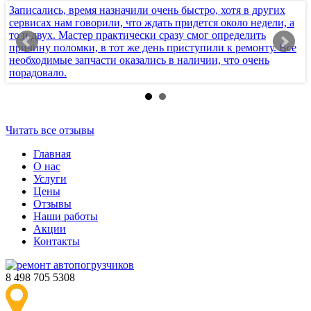
Записались, время назначили очень быстро, хотя в других
Х
сервисах нам говорили, что ждать придется около недели, а
т
то и двух. Мастер практически сразу смог определить
п
причину поломки, в тот же день приступили к ремонту. Все
к
необходимые запчасти оказались в наличии, что очень
с
порадовало.
п
Читать все отзывы
Главная
О нас
Услуги
Цены
Отзывы
Наши работы
Акции
Контакты
8 498 705 5308